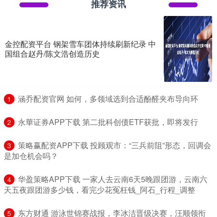
推荐资讯
金控配资平台 钢架雪车团体持续刷新纪录 中
国组合赵丹/陈文浩创造历史
​涵乔配资官网 如何，多领域选到合适酚醛夹布导向环
1
​永華证券APP下载 第二批科创债ETF获批，即将发行
2
​策略赢配资APP下载 投顾观市：“三兵前阻”形态，回调会
3
是加仓机会吗？
​华盈策略APP下载 一家人去云南6天5晚跟团游，云南六
4
天五夜跟团游多少钱，看完少花冤枉钱_阿石_行程_调整
​东方财通 游泳世锦赛战报，李冰洁晋级决赛，汪顺领衔
5