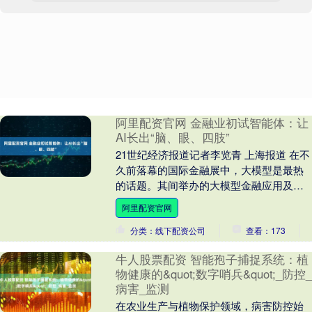
阿里配资官网 金融业初试智能体：让
AI长出“脑、眼、四肢”
21世纪经济报道记者李览青 上海报道 在不
久前落幕的国际金融展中，大模型是最热
的话题。其间举办的大模型金融应用及创
新论坛，在9点正式开始前就座无虚席，记
阿里配资官网
者用了一....
分类：线下配资公司
查看：173
牛人股票配资 智能孢子捕捉系统：植
物健康的&quot;数字哨兵&quot;_防控_
病害_监测
在农业生产与植物保护领域，病害防控始