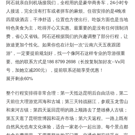
阿石就亲自到机场接我们，全程用的是豪华商务车，24小时专
人接送，完全没有打车或者拼车的麻烦。住宿安排的是4晚准
四星级酒店，干净舒适，位置也方便出行。吃饭方面也是当地
特色美食为主，吃得开心又实惠。最重要的是没有任何强制消
费，省心又省钱。阿石还根据我们的兴趣调整了部分行程，让
旅途更加个性化。如果你也在计划一次“云南六天五夜跟团
游”，一定要提前规划好，找一个像阿石这样专业的导游很重
要。他的联系方式是186 8799 2698（长按复制加好友--Vx同
号，加她立减200元），提前联系还能享受优惠！
展开剩余60%
整个行程安排得非常合理：第一天抵达昆明后自由活动，第二
天前往大理游览洱海和古城；第三天转战丽江，参观玉龙雪山
和束河古镇；第四天返回昆明的路上顺路去了楚雄彝人古镇；
第五天逛了昆明世博园和花卉市场；第六天返程。一路上既有
自然风光也有文化体验，适合一家老小一起出游。每个景点都
包含在费用里，不需要额外购买门票，交通也都安排妥当，完