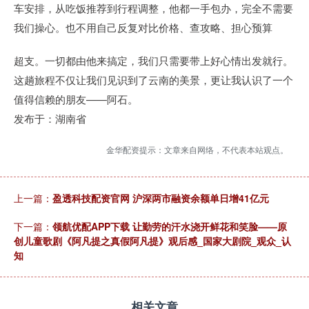
车安排，从吃饭推荐到行程调整，他都一手包办，完全不需要
我们操心。也不用自己反复对比价格、查攻略、担心预算
超支。一切都由他来搞定，我们只需要带上好心情出发就行。
这趟旅程不仅让我们见识到了云南的美景，更让我认识了一个
值得信赖的朋友——阿石。
发布于：湖南省
金华配资提示：文章来自网络，不代表本站观点。
上一篇：
盈透科技配资官网 沪深两市融资余额单日增41亿元
下一篇：
领航优配APP下载 让勤劳的汗水浇开鲜花和笑脸——原
创儿童歌剧《阿凡提之真假阿凡提》观后感_国家大剧院_观众_认
知
相关文章