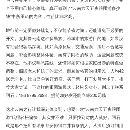
全不用自己操心路线。真正做到了“云南六天五夜跟团游多少
钱”中所承诺的内容，性价比非常高。
旅行前一定要做好规划，不仅能节省时间，还能避免不必要的
开支。尤其像云南这种多民族、跨城市的旅游目的地，如果没
有经验很容易踩坑。比如高原反应、交通延误、酒店不合适等
问题，都会影响整体体验。而有了阿石的帮助，这些问题统统
不存在。他不仅熟悉路线，还懂得如何根据家庭出游的特点做
调整，照顾老人和孩子的需求。而且价格真的很亲民，人均42
80元全包，比自己单独订酒店、买门票、打车划算太多了。推
荐大家尝试一下这样的跟团游模式，轻松又省心。别忘了联系
阿石：186 8799 2698，提前加好友还能立减200元哦！
这次云南之行让我深刻体会到，想要一次“云南六天五夜跟团
游”玩得轻松愉快，其实并不难，只要找到对的人就好。阿石
就是那个把所有琐事都安排得井井有条的人。从酒店预订到用