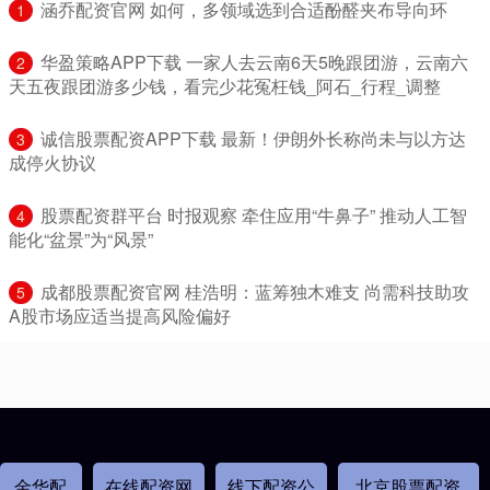
​涵乔配资官网 如何，多领域选到合适酚醛夹布导向环
1
​华盈策略APP下载 一家人去云南6天5晚跟团游，云南六
2
天五夜跟团游多少钱，看完少花冤枉钱_阿石_行程_调整
​诚信股票配资APP下载 最新！伊朗外长称尚未与以方达
3
成停火协议
​股票配资群平台 时报观察 牵住应用“牛鼻子” 推动人工智
4
能化“盆景”为“风景”
​成都股票配资官网 桂浩明：蓝筹独木难支 尚需科技助攻
5
A股市场应适当提高风险偏好
金华配
在线配资网
线下配资公
北京股票配资