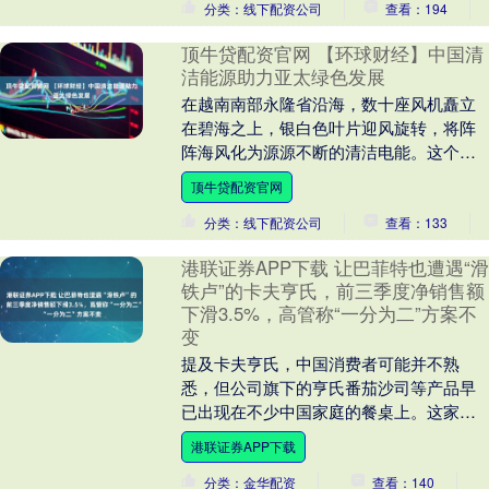
分类：线下配资公司
查看：194
顶牛贷配资官网 【环球财经】中国清
洁能源助力亚太绿色发展
在越南南部永隆省沿海，数十座风机矗立
在碧海之上，银白色叶片迎风旋转，将阵
阵海风化为源源不断的清洁电能。这个由
中国企业承建的平大海上风电项目，成为
顶牛贷配资官网
当地渔民出海时的....
分类：线下配资公司
查看：133
港联证券APP下载 让巴菲特也遭遇“滑
铁卢”的卡夫亨氏，前三季度净销售额
下滑3.5%，高管称“一分为二”方案不
变
提及卡夫亨氏，中国消费者可能并不熟
悉，但公司旗下的亨氏番茄沙司等产品早
已出现在不少中国家庭的餐桌上。这家巨
头进入中国市场已经超过40年，旗下品牌
港联证券APP下载
超20个，涉及调....
分类：金华配资
查看：140