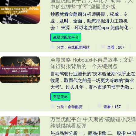
赢壁虎配资平台 万华化学“助阵”，大
中矿业锂盐“扩军”迎最强外援
炒股就看金麒麟分析师研报，权威，专
业，及时，全面，助您挖掘潜力主题机
会！ 来源：环球老虎财经app 凭借与化工
巨头万华化学合资建设20万吨锂盐项目的
赢壁虎配资平台
消息，大中矿....
分类：在线配资网站
查看：207
至慧策略 Robotaxi不再是故事：文远
知行财报背后的一个关键拐点
自动驾驶行业漫长的“技术验证期”似乎正在
收尾，取而代之的是一场更为冷峻的“商业
大考”。过去几年，资本市场习惯于为激光
雷达的线数、算法的接管里程数买单，但
至慧策略
如今，风....
分类：金华配资
查看：157
万宝优配平台 中天期货:碳酸锂小反弹
纯碱继续看反弹
热点品种分析 一、商品指数 二、股指 中国