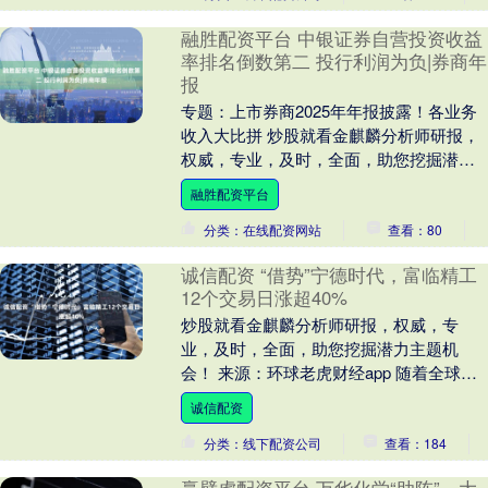
融胜配资平台 中银证券自营投资收益
率排名倒数第二 投行利润为负|券商年
报
专题：上市券商2025年年报披露！各业务
收入大比拼 炒股就看金麒麟分析师研报，
权威，专业，及时，全面，助您挖掘潜力
主题机会！ 出品：新浪财经上市公司研究
融胜配资平台
院 作者....
分类：在线配资网站
查看：80
诚信配资 “借势”宁德时代，富临精工
12个交易日涨超40%
炒股就看金麒麟分析师研报，权威，专
业，及时，全面，助您挖掘潜力主题机
会！ 来源：环球老虎财经app 随着全球能
源叙事进入新的阶段，新能源板块重新焕
诚信配资
发生命力，受益....
分类：线下配资公司
查看：184