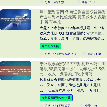
分类：金华配资
查看：151
犀牛配资官网 华泰证券自营权益类资
产占净资本比值最高 员工减少人数最
多|券商年报
专题：上市券商2025年年报披露！各业务
收入大比拼 炒股就看金麒麟分析师研报，
权威，专业，及时，全面，助您挖掘潜力
主题机会！ 出品：新浪财经上市公司研究
犀牛配资官网
院 作者....
分类：北京股票配资平台
查看：119
泰州股票配资APP下载 礼邦医药冲击
港股“肾脏病第一股”：去年亏损7.5亿
元，收入主要靠卖罗氏原研药
炒股就看金麒麟分析师研报，权威，专
业，及时，全面，助您挖掘潜力主题机
会！ 红星资本局5月6日消息，5月4日，礼
邦医药（江苏）股份有限公司（简称“礼邦
泰州股票配资APP下载
医药”）递表....
分类：线下配资公司
查看：80