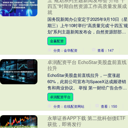
五”规划系列主题新闻发布会 介绍“十
四五”时期自然资源工作高质量发展成
就
国务院新闻办公室定于2025年9月10日（星
期三）上午10时举行“高质量完成‘十四五’规
划”系列主题新闻发布会，自然资源部部
长、国家自然资源总督察关志鸥，国家
金赢配资
林....
分类：金华配资
查看：147
卓润配资平台 EchoStar美股盘前直线
拉升
EchoStar美股盘前直线拉升，一度涨超
60%，此前公司宣布与SpaceX达成频谱销
售和商业协议。 举报 第一财经广告合作，
请点击这里此内容为第一财经原创，著....
卓润配资平台
分类：在线配资网站
查看：150
永華证券APP下载 第二批科创债ETF
获批，即将发行