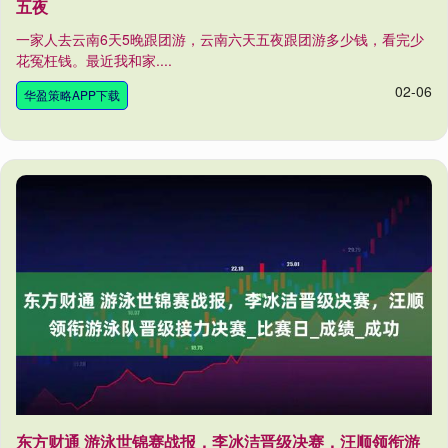
五夜
一家人去云南6天5晚跟团游，云南六天五夜跟团游多少钱，看完少
花冤枉钱。最近我和家....
02-06
华盈策略APP下载
东方财通 游泳世锦赛战报，李冰洁晋级决赛，汪顺领衔游