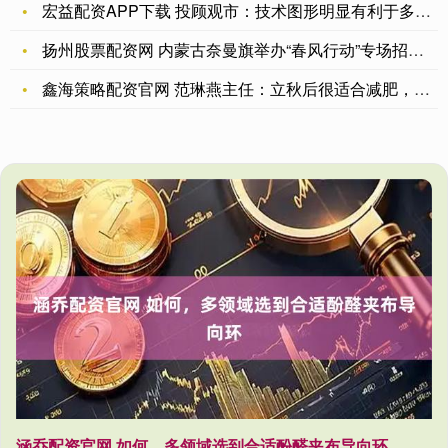
宏益配资APP下载 投顾观市：技术图形明显有利于多方，大盘会
扬州股票配资网 内蒙古奈曼旗举办“春风行动”专场招聘会
鑫海策略配资官网 范琳燕主任：立秋后很适合减肥，是养脾胃的好
涵乔配资官网 如何，多领域选到合适酚醛夹布导向环