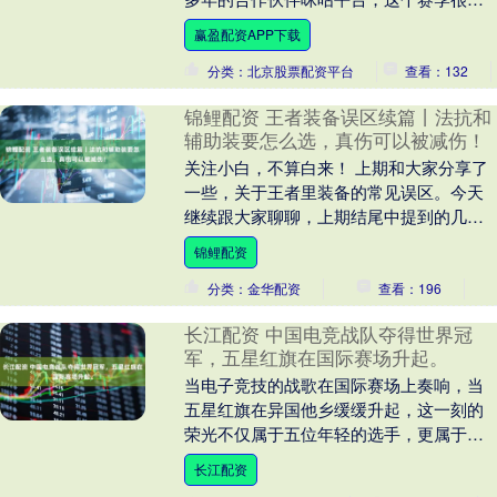
能将不再续约。其背后的核心原因无非就
赢盈配资APP下载
是，平台方认为....
分类：北京股票配资平台
查看：132
锦鲤配资 王者装备误区续篇丨法抗和
辅助装要怎么选，真伤可以被减伤！
关注小白，不算白来！ 上期和大家分享了
一些，关于王者里装备的常见误区。今天
继续跟大家聊聊，上期结尾中提到的几个
问题： 1.真实伤害可以被减伤吗？会被反
锦鲤配资
甲反弹么？....
分类：金华配资
查看：196
长江配资 中国电竞战队夺得世界冠
军，五星红旗在国际赛场升起。
当电子竞技的战歌在国际赛场上奏响，当
五星红旗在异国他乡缓缓升起，这一刻的
荣光不仅属于五位年轻的选手，更属于中
国电竞产业二十余年的沉淀与突破。电子
长江配资
竞技作为新兴的体....