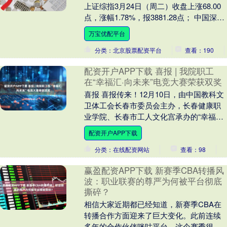
上证综指3月24日（周二）收盘上涨68.00
点，涨幅1.78%，报3881.28点； 中国深证
成指3月24日（周二）收....
万宝优配平台
分类：北京股票配资平台
查看：190
配资开户APP下载 喜报 | 我院职工
在“幸福汇·向未来”电竞大赛荣获双奖
喜报 喜报传来！12月10日，由中国教科文
卫体工会长春市委员会主办，长春健康职
业学院、长春市工人文化宫承办的“幸福汇·
向未来”职工电竞大赛决赛落下帷幕。由北
配资开户APP下载
京儿....
分类：在线配资网站
查看：98
赢盈配资APP下载 新赛季CBA转播风
波：职业联赛的尊严为何被平台彻底
撕碎？
相信大家近期都已经知道，新赛季CBA在
转播合作方面迎来了巨大变化。此前连续
多年的合作伙伴咪咕平台，这个赛季很可