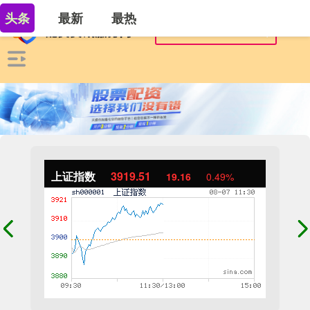
头条
最新
最热
上证指数
3919.51
19.16
0.49%