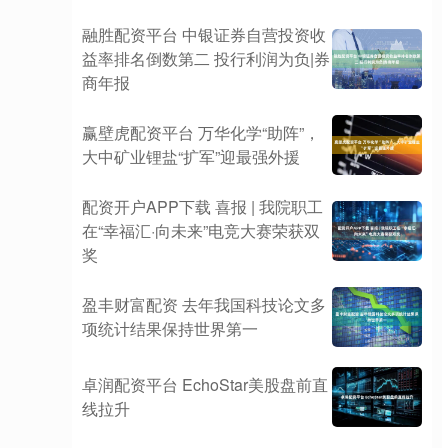
融胜配资平台 中银证券自营投资收
益率排名倒数第二 投行利润为负|券
商年报
赢壁虎配资平台 万华化学“助阵”，
大中矿业锂盐“扩军”迎最强外援
配资开户APP下载 喜报 | 我院职工
在“幸福汇·向未来”电竞大赛荣获双
奖
盈丰财富配资 去年我国科技论文多
项统计结果保持世界第一
卓润配资平台 EchoStar美股盘前直
线拉升