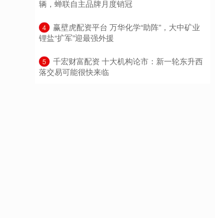
辆，蝉联自主品牌月度销冠
​赢壁虎配资平台 万华化学“助阵”，大中矿业
4
锂盐“扩军”迎最强外援
​千宏财富配资 十大机构论市：新一轮东升西
5
落交易可能很快来临