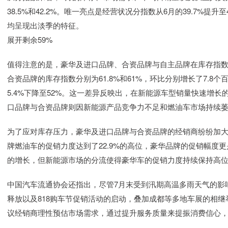
38.5%和42.2%。唯一亮点是经营状况分指数从6月的39.7%提
均呈现出淡季的特征。
展开剩余59%
值得注意的是，豪华及进口品牌、合资品牌与自主品牌在库存指数
合资品牌的库存指数分别为61.8%和61%，环比分别增长了7.8
5.4%下降至52%。这一差异反映出，在新能源车型销量快速增
口品牌与合资品牌则因新能源产品竞争力不足和燃油车市场持续
为了应对库存压力，豪华及进口品牌与合资品牌的经销商纷纷加大
牌燃油车的促销力度达到了22.9%的高位，豪华品牌的促销幅度更
的增长，但新能源市场的分流使得豪华车的促销力度持续保持高
中国汽车流通协会还指出，尽管7月末受到汛期高温多雨天气的影
释放以及818购车节促销活动的启动，叠加成都等多地车展的相
议经销商理性预估市场需求，通过提升服务质量来提振消费信心