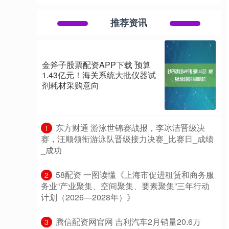
推荐资讯
金斧子股票配资APP下载 预算
1.43亿元！海关系统大批仪器试
剂耗材采购意向
​东方财通 游泳世锦赛战报，李冰洁晋级决
1
赛，汪顺领衔游泳队晋级接力决赛_比赛日_成绩
_成功
​58配资 一图读懂《上海市促进租赁和商务服
2
务业“产业聚集、空间聚集、要素聚集”三年行动
计划（2026—2028年）》
​腾信配资网官网 吉利汽车2月销量20.6万
3