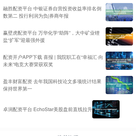
融胜配资平台 中银证券自营投资收益率排名倒
数第二 投行利润为负|券商年报
赢壁虎配资平台 万华化学“助阵”，大中矿业锂
盐“扩军”迎最强外援
配资开户APP下载 喜报 | 我院职工在“幸福汇·向
未来”电竞大赛荣获双奖
盈丰财富配资 去年我国科技论文多项统计结果
保持世界第一
卓润配资平台 EchoStar美股盘前直线拉升