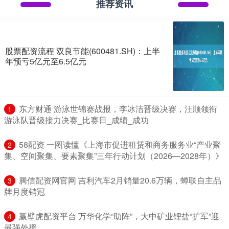
推荐资讯
股票配资流程 双良节能(600481.SH)：上半
年预亏5亿元至6.5亿元
​东方财通 游泳世锦赛战报，李冰洁晋级决赛，汪顺领衔
1
游泳队晋级接力决赛_比赛日_成绩_成功
​58配资 一图读懂《上海市促进租赁和商务服务业“产业聚
2
集、空间聚集、要素聚集”三年行动计划（2026—2028年）》
​腾信配资网官网 吉利汽车2月销量20.6万辆，蝉联自主品
3
牌月度销冠
​赢壁虎配资平台 万华化学“助阵”，大中矿业锂盐“扩军”迎
4
最强外援