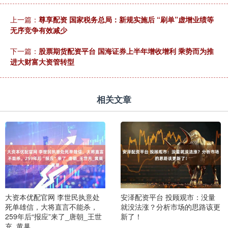
上一篇：
尊享配资 国家税务总局：新规实施后 “刷单”虚增业绩等
无序竞争有效减少
下一篇：
股票期货配资平台 国海证券上半年增收增利 乘势而为推
进大财富大资管转型
相关文章
大资本优配官网 李世民执意处
安泽配资平台 投顾观市：没量
死单雄信，大将直言不能杀，
就没法涨？分析市场的思路该更
259年后“报应”来了_唐朝_王世
新了！
充_黄巢