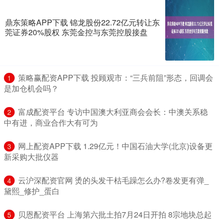
鼎东策略APP下载 锦龙股份22.72亿元转让东
莞证券20%股权 东莞金控与东莞控股接盘
​策略赢配资APP下载 投顾观市：“三兵前阻”形态，回调会
1
是加仓机会吗？
​富成配资平台 专访中国澳大利亚商会会长：中澳关系稳
2
中有进，商业合作大有可为
​网上配资APP下载 1.29亿元！中国石油大学(北京)设备更
3
新采购大批仪器
​云沪深配资官网 烫的头发干枯毛躁怎么办?卷发更有弹_
4
黛熙_修护_蛋白
​贝恩配资平台 上海第六批土拍7月24日开拍 8宗地块总起
5