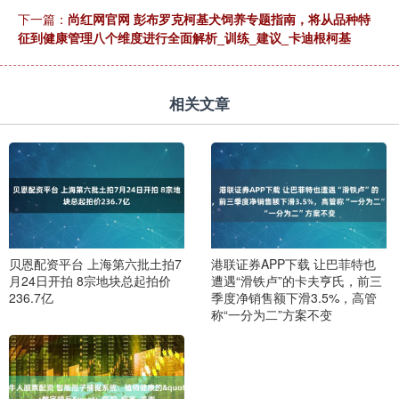
下一篇：
尚红网官网 彭布罗克柯基犬饲养专题指南，将从品种特
征到健康管理八个维度进行全面解析_训练_建议_卡迪根柯基
相关文章
贝恩配资平台 上海第六批土拍7
港联证券APP下载 让巴菲特也
月24日开拍 8宗地块总起拍价
遭遇“滑铁卢”的卡夫亨氏，前三
236.7亿
季度净销售额下滑3.5%，高管
称“一分为二”方案不变