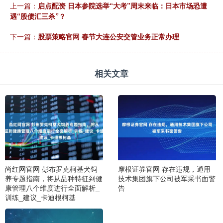
上一篇：
启点配资 日本参院选举“大考”周末来临：日本市场恐遭
遇“股债汇三杀”？
下一篇：
股票策略官网 春节大连公安交管业务正常办理
相关文章
尚红网官网 彭布罗克柯基犬饲
摩根证券官网 存在违规，通用
养专题指南，将从品种特征到健
技术集团旗下公司被军采书面警
康管理八个维度进行全面解析_
告
训练_建议_卡迪根柯基