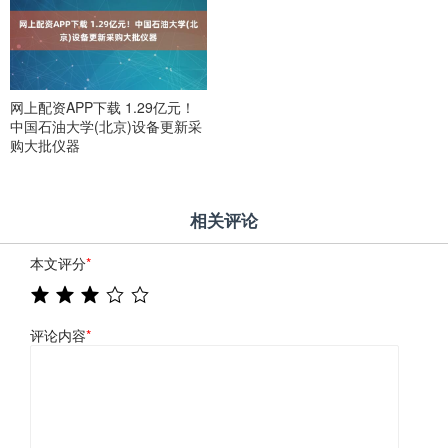
网上配资APP下载 1.29亿元！
中国石油大学(北京)设备更新采
购大批仪器
相关评论
本文评分
*
评论内容
*