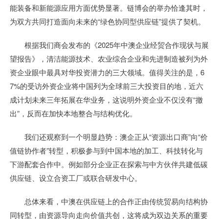
能装备和新能源应用方面优势显著。链博会的举办恰逢其时，
为双方共同打造面向未来的“绿色协同型供应链”提供了契机。
根据我们商会发布的《2025年中澳企业经贸合作现状与展
望报告》，清洁能源技术、农业综合企业和先进制造被列为外
资企业眼中最具对华投资潜力的三大领域。值得关注的是，6
7%的受访外资企业将中国列为全球前三大投资目的地，近六
成计划未来三年拓展在华业务，这说明外资企业不仅没有“撤
出”，反而在加快本地整合与结构优化。
我们还观察到一个明显趋势：澳企正从“资源出口商”向“价
值链协作者”转型，积极参与到中国本地的加工、科技转化与
下游配套合作中。例如部分企业正在探索与中方伙伴共建低碳
供应链、设立合资工厂或联合研发中心。
总体来看，中澳在供应链上的合作正由传统贸易向结构协
同转型，由资源导向走向价值共创，这将成为双边关系的重要