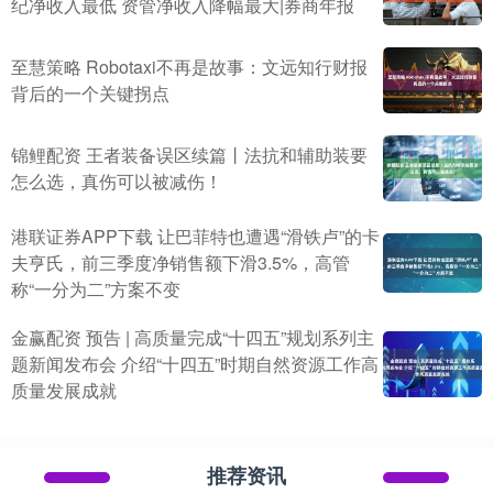
纪净收入最低 资管净收入降幅最大|券商年报
至慧策略 Robotaxi不再是故事：文远知行财报
背后的一个关键拐点
锦鲤配资 王者装备误区续篇丨法抗和辅助装要
怎么选，真伤可以被减伤！
港联证券APP下载 让巴菲特也遭遇“滑铁卢”的卡
夫亨氏，前三季度净销售额下滑3.5%，高管
称“一分为二”方案不变
金赢配资 预告 | 高质量完成“十四五”规划系列主
题新闻发布会 介绍“十四五”时期自然资源工作高
质量发展成就
推荐资讯