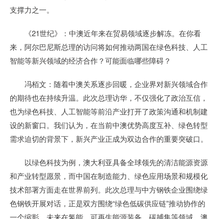
支撑力之一。
《21世纪》：中澳近年来在贸易领域逐步解冻。在你看
来，阿尔巴尼斯总理的访问将如何推动两国在绿色科技、人工
智能等新兴领域的经济合作？可能面临哪些障碍？
冯栢文：随着中澳关系逐步回暖，企业界对新兴领域合作
的期待也在持续升温。此次总理访华，不仅强化了政治互信，
也为绿色科技、人工智能等前沿产业打开了政策沟通和机制建
设的新窗口。我们认为，在当前中澳优势高度互补、绿色转型
需求迫切的背景下，新兴产业正成为双边合作的重要突破口。
以绿色科技为例，澳大利亚具备全球领先的清洁能源资源
和产业转型愿景，而中国在制造能力、绿色应用场景和规模化
技术部署方面走在世界前列。此次总理与中方钢铁企业围绕绿
色钢铁开展对话，正是双方围绕“绿色低碳供应链”推动协作的
一个缩影。未来在氢能、可再生能源装备、碳捕集等领域，澳