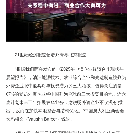
21世纪经济报道记者郑青亭北京报道
“根据我们商会发布的《2025年中澳企业经贸合作现状与
展望报告》，清洁能源技术、农业综合企业和先进制造被列为
外资企业眼中最具对华投资潜力的三大领域。值得关注的是，
67%的受访外资企业将中国列为全球前三大投资目的地，近六
成计划未来三年拓展在华业务，这说明外资企业不仅没有‘撤
出’，反而在加快本地整合与结构优化。”中国澳大利亚商会会
长冯栢文（Vaughn Barber）说道。
7月16日，第三届中国国际供应链促进博览会在北京开