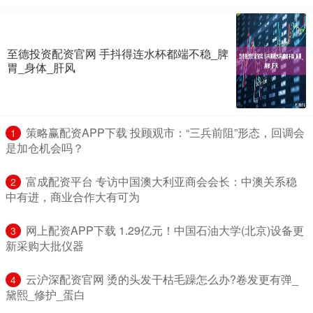
至德投资配资官网 手抖得连水杯都端不稳_脾
胃_身体_肝风
​策略赢配资APP下载 投顾观市：“三兵前阻”形态，回调会
1
是加仓机会吗？
​富成配资平台 专访中国澳大利亚商会会长：中澳关系稳
2
中有进，商业合作大有可为
​网上配资APP下载 1.29亿元！中国石油大学(北京)设备更
3
新采购大批仪器
​云沪深配资官网 烫的头发干枯毛躁怎么办?卷发更有弹_
4
黛熙_修护_蛋白