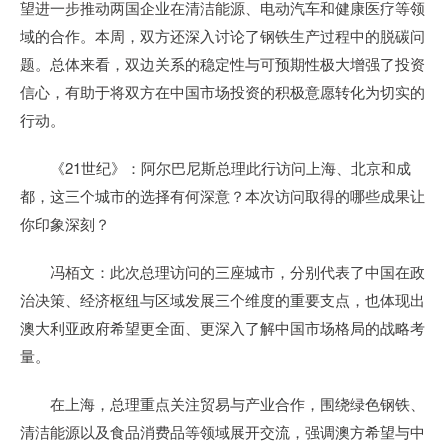
望进一步推动两国企业在清洁能源、电动汽车和健康医疗等领
域的合作。本周，双方还深入讨论了钢铁生产过程中的脱碳问
题。总体来看，双边关系的稳定性与可预期性极大增强了投资
信心，有助于将双方在中国市场投资的积极意愿转化为切实的
行动。
《21世纪》：阿尔巴尼斯总理此行访问上海、北京和成
都，这三个城市的选择有何深意？本次访问取得的哪些成果让
你印象深刻？
冯栢文：此次总理访问的三座城市，分别代表了中国在政
治决策、经济枢纽与区域发展三个维度的重要支点，也体现出
澳大利亚政府希望更全面、更深入了解中国市场格局的战略考
量。
在上海，总理重点关注贸易与产业合作，围绕绿色钢铁、
清洁能源以及食品消费品等领域展开交流，强调澳方希望与中