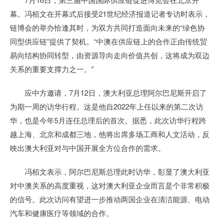
幕。冯栢文在开幕式后接受21世纪经济报道记者专访时表示，
链博会的举办恰逢其时，为双方共同打造面向未来的“绿色协
同型供应链”提供了契机。“中澳在供应链上的合作正由传统贸
易向结构协同转型，由资源导向走向价值共创，这将成为双边
关系的重要支撑力之一。”
应中方邀请，7月12日，澳大利亚总理阿尔巴尼斯开启了
为期一周的访华行程。这是他自2022年上任以来的第二次访
华，也是今年5月连任总理后的首次。据悉，此次访华行程跨
越上海、北京和成都三地，他将出席多场工商和人文活动，反
映出澳大利亚对与中国开展全方位合作的需求。
冯栢文表示，阿尔巴尼斯总理此时访华，彰显了澳大利亚
对中澳关系的高度重视，这对澳大利亚企业而言是个非常积极
的信号。此次访问有望进一步推动两国企业在清洁能源、电动
汽车和健康医疗等领域的合作。