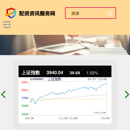
上证指数
3940.04
39.68
1.02%