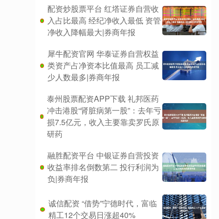
配资炒股票平台 红塔证券自营收
入占比最高 经纪净收入最低 资管
净收入降幅最大|券商年报
犀牛配资官网 华泰证券自营权益
类资产占净资本比值最高 员工减
少人数最多|券商年报
泰州股票配资APP下载 礼邦医药
冲击港股“肾脏病第一股”：去年亏
损7.5亿元，收入主要靠卖罗氏原
研药
融胜配资平台 中银证券自营投资
收益率排名倒数第二 投行利润为
负|券商年报
诚信配资 “借势”宁德时代，富临
精工12个交易日涨超40%