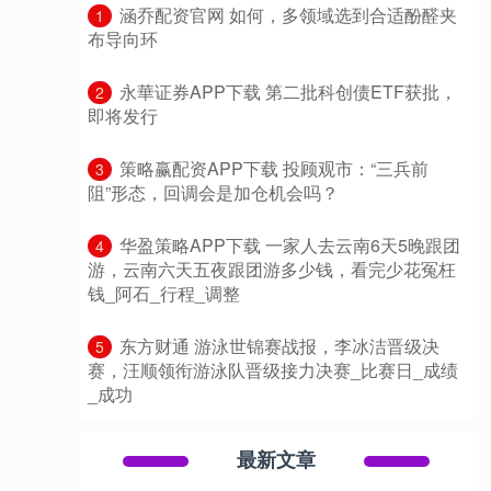
​涵乔配资官网 如何，多领域选到合适酚醛夹
1
布导向环
​永華证券APP下载 第二批科创债ETF获批，
2
即将发行
​策略赢配资APP下载 投顾观市：“三兵前
3
阻”形态，回调会是加仓机会吗？
​华盈策略APP下载 一家人去云南6天5晚跟团
4
游，云南六天五夜跟团游多少钱，看完少花冤枉
钱_阿石_行程_调整
​东方财通 游泳世锦赛战报，李冰洁晋级决
5
赛，汪顺领衔游泳队晋级接力决赛_比赛日_成绩
_成功
最新文章