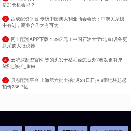
是加仓机会吗？
​富成配资平台 专访中国澳大利亚商会会长：中澳关系稳
2
中有进，商业合作大有可为
​网上配资APP下载 1.29亿元！中国石油大学(北京)设备更
3
新采购大批仪器
​云沪深配资官网 烫的头发干枯毛躁怎么办?卷发更有弹_
4
黛熙_修护_蛋白
​贝恩配资平台 上海第六批土拍7月24日开拍 8宗地块总起
5
拍价236.7亿