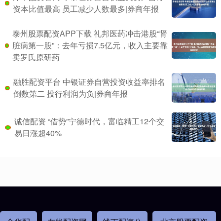
资本比值最高 员工减少人数最多|券商年报
泰州股票配资APP下载 礼邦医药冲击港股“肾
脏病第一股”：去年亏损7.5亿元，收入主要靠
卖罗氏原研药
融胜配资平台 中银证券自营投资收益率排名
倒数第二 投行利润为负|券商年报
诚信配资 “借势”宁德时代，富临精工12个交
易日涨超40%