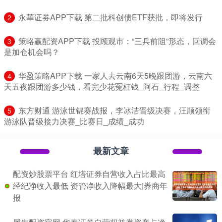
​永華证券APP下载 第二批科创债ETF获批，即将发行
2
​策略赢配资APP下载 投顾观市：“三兵前阻”形态，回调会
3
是加仓机会吗？
​华盈策略APP下载 一家人去云南6天5晚跟团游，云南六
4
天五夜跟团游多少钱，看完少花冤枉钱_阿石_行程_调整
​东方财通 游泳世锦赛战报，李冰洁晋级决赛，汪顺领衔
5
游泳队晋级接力决赛_比赛日_成绩_成功
最新文章
配资炒股票平台 红塔证券自营收入占比最高
经纪净收入最低 资管净收入降幅最大|券商年
报