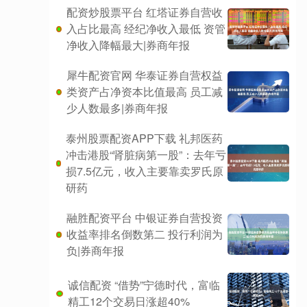
配资炒股票平台 红塔证券自营收
入占比最高 经纪净收入最低 资管
净收入降幅最大|券商年报
犀牛配资官网 华泰证券自营权益
类资产占净资本比值最高 员工减
少人数最多|券商年报
泰州股票配资APP下载 礼邦医药
冲击港股“肾脏病第一股”：去年亏
损7.5亿元，收入主要靠卖罗氏原
研药
融胜配资平台 中银证券自营投资
收益率排名倒数第二 投行利润为
负|券商年报
诚信配资 “借势”宁德时代，富临
精工12个交易日涨超40%