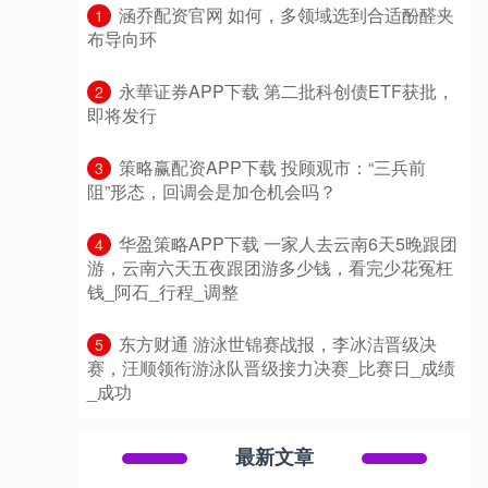
​涵乔配资官网 如何，多领域选到合适酚醛夹
1
布导向环
​永華证券APP下载 第二批科创债ETF获批，
2
即将发行
​策略赢配资APP下载 投顾观市：“三兵前
3
阻”形态，回调会是加仓机会吗？
​华盈策略APP下载 一家人去云南6天5晚跟团
4
游，云南六天五夜跟团游多少钱，看完少花冤枉
钱_阿石_行程_调整
​东方财通 游泳世锦赛战报，李冰洁晋级决
5
赛，汪顺领衔游泳队晋级接力决赛_比赛日_成绩
_成功
最新文章