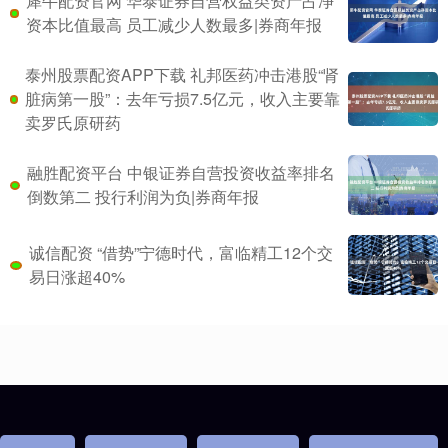
犀牛配资官网 华泰证券自营权益类资产占净
资本比值最高 员工减少人数最多|券商年报
泰州股票配资APP下载 礼邦医药冲击港股“肾
脏病第一股”：去年亏损7.5亿元，收入主要靠
卖罗氏原研药
融胜配资平台 中银证券自营投资收益率排名
倒数第二 投行利润为负|券商年报
诚信配资 “借势”宁德时代，富临精工12个交
易日涨超40%