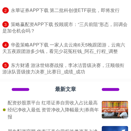
​永華证券APP下载 第二批科创债ETF获批，即将发行
2
​策略赢配资APP下载 投顾观市：“三兵前阻”形态，回调会
3
是加仓机会吗？
​华盈策略APP下载 一家人去云南6天5晚跟团游，云南六
4
天五夜跟团游多少钱，看完少花冤枉钱_阿石_行程_调整
​东方财通 游泳世锦赛战报，李冰洁晋级决赛，汪顺领衔
5
游泳队晋级接力决赛_比赛日_成绩_成功
最新文章
配资炒股票平台 红塔证券自营收入占比最高
经纪净收入最低 资管净收入降幅最大|券商年
报