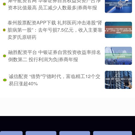
犀牛配资官网 华泰证券自营权益类资产占净
资本比值最高 员工减少人数最多|券商年报
泰州股票配资APP下载 礼邦医药冲击港股“肾
脏病第一股”：去年亏损7.5亿元，收入主要靠
卖罗氏原研药
融胜配资平台 中银证券自营投资收益率排名
倒数第二 投行利润为负|券商年报
诚信配资 “借势”宁德时代，富临精工12个交
易日涨超40%