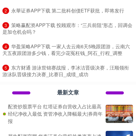
​永華证券APP下载 第二批科创债ETF获批，即将发行
2
​策略赢配资APP下载 投顾观市：“三兵前阻”形态，回调会
3
是加仓机会吗？
​华盈策略APP下载 一家人去云南6天5晚跟团游，云南六
4
天五夜跟团游多少钱，看完少花冤枉钱_阿石_行程_调整
​东方财通 游泳世锦赛战报，李冰洁晋级决赛，汪顺领衔
5
游泳队晋级接力决赛_比赛日_成绩_成功
最新文章
配资炒股票平台 红塔证券自营收入占比最高
经纪净收入最低 资管净收入降幅最大|券商年
报