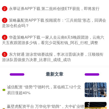
​永華证券APP下载 第二批科创债ETF获批，即将发行
2
​策略赢配资APP下载 投顾观市：“三兵前阻”形态，回调会
3
是加仓机会吗？
​华盈策略APP下载 一家人去云南6天5晚跟团游，云南六
4
天五夜跟团游多少钱，看完少花冤枉钱_阿石_行程_调整
​东方财通 游泳世锦赛战报，李冰洁晋级决赛，汪顺领衔
5
游泳队晋级接力决赛_比赛日_成绩_成功
最新文章
诚信配资 “借势”宁德时代，富临精工12个交
易日涨超40%
赢壁虎配资平台 万华化学“助阵”，大中矿业锂