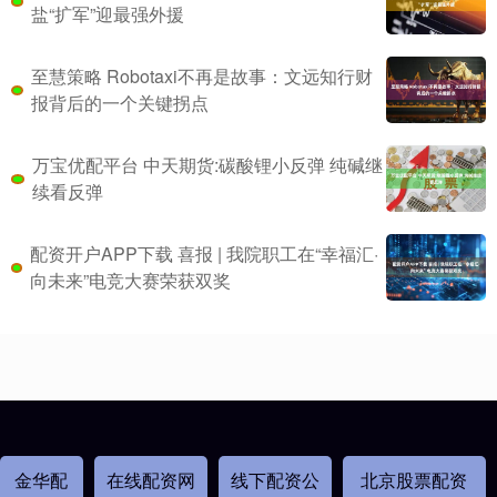
盐“扩军”迎最强外援
至慧策略 Robotaxi不再是故事：文远知行财
报背后的一个关键拐点
万宝优配平台 中天期货:碳酸锂小反弹 纯碱继
续看反弹
配资开户APP下载 喜报 | 我院职工在“幸福汇·
向未来”电竞大赛荣获双奖
金华配
在线配资网
线下配资公
北京股票配资