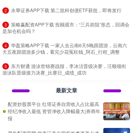
​永華证券APP下载 第二批科创债ETF获批，即将发行
2
​策略赢配资APP下载 投顾观市：“三兵前阻”形态，回调会
3
是加仓机会吗？
​华盈策略APP下载 一家人去云南6天5晚跟团游，云南六
4
天五夜跟团游多少钱，看完少花冤枉钱_阿石_行程_调整
​东方财通 游泳世锦赛战报，李冰洁晋级决赛，汪顺领衔
5
游泳队晋级接力决赛_比赛日_成绩_成功
最新文章
配资炒股票平台 红塔证券自营收入占比最高
经纪净收入最低 资管净收入降幅最大|券商年
报