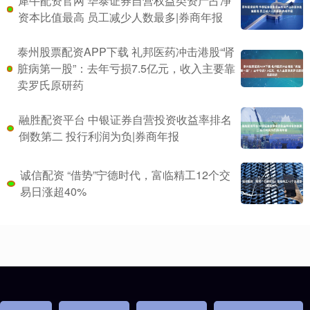
犀牛配资官网 华泰证券自营权益类资产占净
资本比值最高 员工减少人数最多|券商年报
泰州股票配资APP下载 礼邦医药冲击港股“肾
脏病第一股”：去年亏损7.5亿元，收入主要靠
卖罗氏原研药
融胜配资平台 中银证券自营投资收益率排名
倒数第二 投行利润为负|券商年报
诚信配资 “借势”宁德时代，富临精工12个交
易日涨超40%