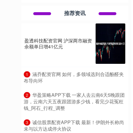
推荐资讯
盈透科技配资官网 沪深两市融资
余额单日增41亿元
​涵乔配资官网 如何，多领域选到合适酚醛夹
1
布导向环
​华盈策略APP下载 一家人去云南6天5晚跟团
2
游，云南六天五夜跟团游多少钱，看完少花冤枉
钱_阿石_行程_调整
​诚信股票配资APP下载 最新！伊朗外长称尚
3
未与以方达成停火协议