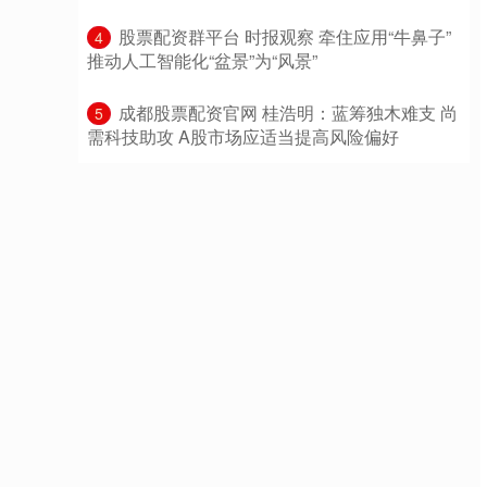
​股票配资群平台 时报观察 牵住应用“牛鼻子”
4
推动人工智能化“盆景”为“风景”
​成都股票配资官网 桂浩明：蓝筹独木难支 尚
5
需科技助攻 A股市场应适当提高风险偏好