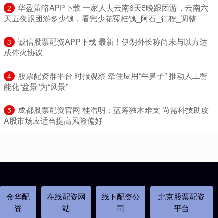
​华盈策略APP下载 一家人去云南6天5晚跟团游，云南六
2
天五夜跟团游多少钱，看完少花冤枉钱_阿石_行程_调整
​诚信股票配资APP下载 最新！伊朗外长称尚未与以方达
3
成停火协议
​股票配资群平台 时报观察 牵住应用“牛鼻子” 推动人工智
4
能化“盆景”为“风景”
​成都股票配资官网 桂浩明：蓝筹独木难支 尚需科技助攻
5
A股市场应适当提高风险偏好
金华配
在线配资网
线下配资公
北京股票配资
资
站
司
平台