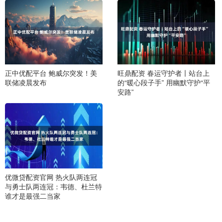
正中优配平台 鲍威尔突发！美
旺鼎配资 春运守护者丨站台上
联储凌晨发布
的“暖心段子手” 用幽默守护“平
安路”
优微贷配资官网 热火队两连冠
与勇士队两连冠：韦德、杜兰特
谁才是最强二当家