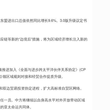
进出口总值依然同比增长9.6%。3.0版升级议定书
链等新的“边境后”措施，将为区域经济增长注入新的
极推进加入《全面与进步跨太平洋伙伴关系协定》(CP
开放引领区域规则对接和经贸合作提质升级。
和双边贸易投资协定进程，扩大高标准自贸区网络。
任一员。中方将继续以自身高水平对外开放带动区域
赢的亚太命运共同体。