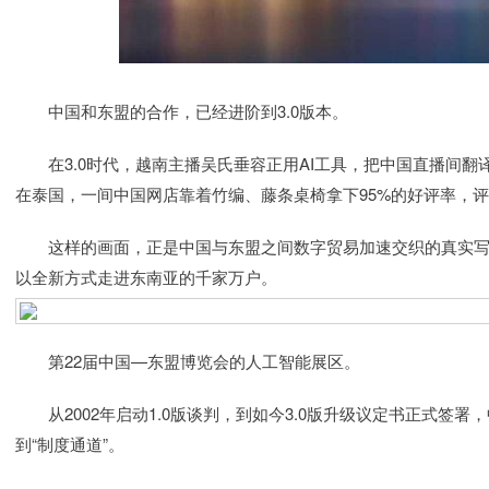
中国和东盟的合作，已经进阶到3.0版本。
在3.0时代，越南主播吴氏垂容正用AI工具，把中国直播间翻
在泰国，一间中国网店靠着竹编、藤条桌椅拿下95%的好评率，评论
这样的画面，正是中国与东盟之间数字贸易加速交织的真实写
以全新方式走进东南亚的千家万户。
第22届中国—东盟博览会的人工智能展区。
从2002年启动1.0版谈判，到如今3.0版升级议定书正式签署，
到“制度通道”。