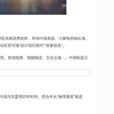
译给东南亚网友听，带动中国美妆、小家电热销出海。
区里写满“设计现代简约”“质量很高”。
照。跨境电商、智能物流、文化出海……中国制造正
中国与东盟用23年时间，把合作从“物理通道”推进