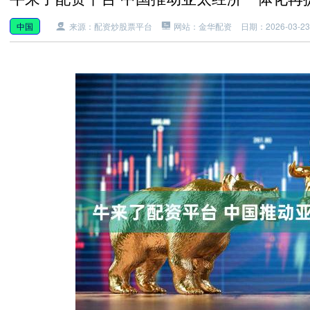
中国
来源：配资炒股票平台
网站：金华配资
日期：2026-03-23 