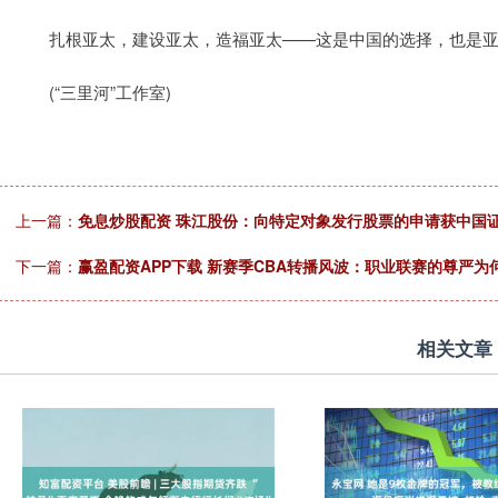
扎根亚太，建设亚太，造福亚太——这是中国的选择，也是亚
(“三里河”工作室)
上一篇：
免息炒股配资 珠江股份：向特定对象发行股票的申请获中国
下一篇：
赢盈配资APP下载 新赛季CBA转播风波：职业联赛的尊严
相关文章