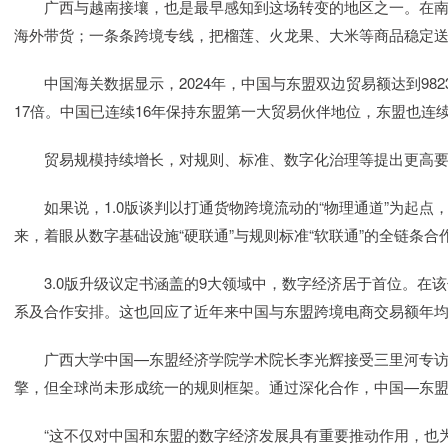
广西与越南接壤，也是最早感知到这场转变的地区之一。在南
海外带货；一条条跨境专线，把榴莲、火龙果、大米等商品稳定
中国海关数据显示，2024年，中国与东盟双边贸易额达到982
17倍。中国已连续16年保持东盟第一大贸易伙伴地位，东盟也连
贸易规模持续增长，对规则、标准、数字化治理等提出更高要求
如果说，1.0版谈判以打通货物跨境流动的“物理通道”为起点，2
来，着眼从数字基础设施“硬联通”与规则标准“软联通”的全链条合
3.0版升级议定书涵盖的9大领域中，数字经济居于首位。在该
系及合作安排。这也回应了近年来中国与东盟跨境电商交易额年均
广西大学中国—东盟经济学院学术院长李光辉接受三里河专访
擎，但全球尚未形成统一的规则框架。通过深化合作，中国—东
“这不仅对中国和东盟的数字经济发展具有重要推动作用，也为