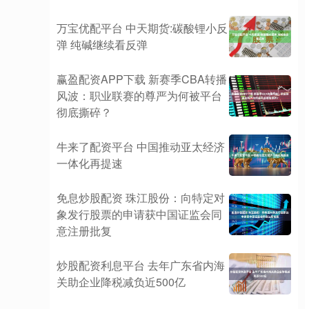
万宝优配平台 中天期货:碳酸锂小反
弹 纯碱继续看反弹
赢盈配资APP下载 新赛季CBA转播
风波：职业联赛的尊严为何被平台
彻底撕碎？
牛来了配资平台 中国推动亚太经济
一体化再提速
免息炒股配资 珠江股份：向特定对
象发行股票的申请获中国证监会同
意注册批复
炒股配资利息平台 去年广东省内海
关助企业降税减负近500亿