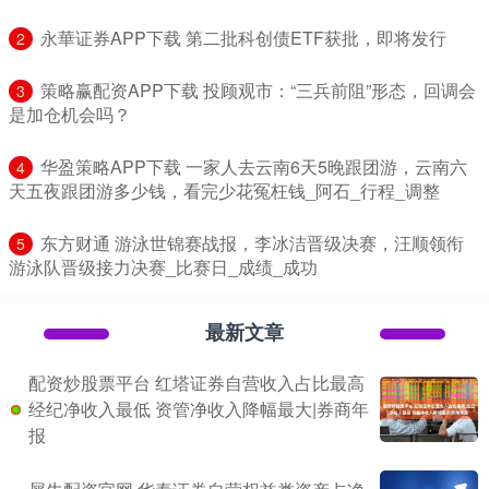
​永華证券APP下载 第二批科创债ETF获批，即将发行
2
​策略赢配资APP下载 投顾观市：“三兵前阻”形态，回调会
3
是加仓机会吗？
​华盈策略APP下载 一家人去云南6天5晚跟团游，云南六
4
天五夜跟团游多少钱，看完少花冤枉钱_阿石_行程_调整
​东方财通 游泳世锦赛战报，李冰洁晋级决赛，汪顺领衔
5
游泳队晋级接力决赛_比赛日_成绩_成功
最新文章
配资炒股票平台 红塔证券自营收入占比最高
经纪净收入最低 资管净收入降幅最大|券商年
报