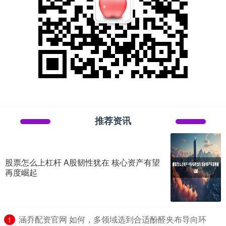
推荐资讯
股票怎么上杠杆 A股韧性犹在 核心资产有望
再度崛起
​涵乔配资官网 如何，多领域选到合适酚醛夹布导向环
1