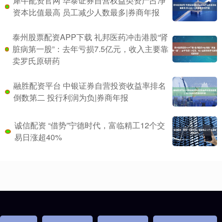
犀牛配资官网 华泰证券自营权益类资产占净
资本比值最高 员工减少人数最多|券商年报
泰州股票配资APP下载 礼邦医药冲击港股“肾
脏病第一股”：去年亏损7.5亿元，收入主要靠
卖罗氏原研药
融胜配资平台 中银证券自营投资收益率排名
倒数第二 投行利润为负|券商年报
诚信配资 “借势”宁德时代，富临精工12个交
易日涨超40%